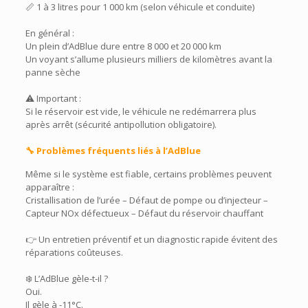
📏 1 à 3 litres pour 1 000 km (selon véhicule et conduite)
En général :
Un plein d’AdBlue dure entre 8 000 et 20 000 km
Un voyant s’allume plusieurs milliers de kilomètres avant la
panne sèche
⚠️ Important :
Si le réservoir est vide, le véhicule ne redémarrera plus
après arrêt (sécurité antipollution obligatoire).
🔧 Problèmes fréquents liés à l’AdBlue
Même si le système est fiable, certains problèmes peuvent
apparaître :
Cristallisation de l’urée –
Défaut de pompe ou d’injecteur –
Capteur NOx défectueux – Défaut du réservoir chauffant
👉 Un entretien préventif et un diagnostic rapide évitent des
réparations coûteuses.
❄️ L’AdBlue gèle-t-il ?
Oui.
Il gèle à -11°C.