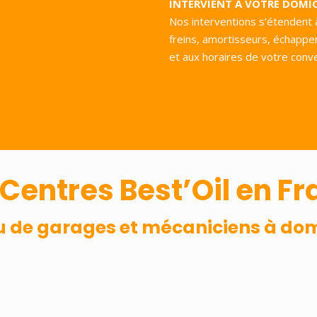
INTERVIENT À VOTRE DOMIC
Nos interventions s’étendent 
freins, amortisseurs, échappem
et aux horaires de votre conv
Centres Best’Oil en F
 de garages et mécaniciens à dom