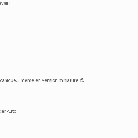
ail :
 mécanique… même en version miniature 😉
tienAuto