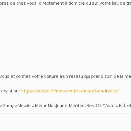
près de chez vous, directement à domicile ou sur votre lieu de trav
 vous et confiez votre voiture à un réseau qui prend soin de la
ntenant sur
https://bestoil.fr/nos-centres-bestoil-en-france/
eGarageMobile
#MêmeNosJouetsMéritentBestOil
#Auto
#Entre