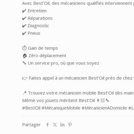
Avec Best’Oil, des mécaniciens qualifiés interviennent 
✔️ Entretien
✔️ Réparations
✔️ Diagnostic
✔️ Pneus
⏱️ Gain de temps
🏠 Zéro déplacement
🔧 Un service pro, où que vous soyez
👉 Faites appel à un mécanicien Best’Oil près de chez
📍 Trouvez votre mécanicien mobile Best’Oil dès mai
Même vos jouets méritent Best’Oil 👨🏻‍🔧
#BestOil
#MécaniqueMobile
#MécanicienADomicile
#L
Partager