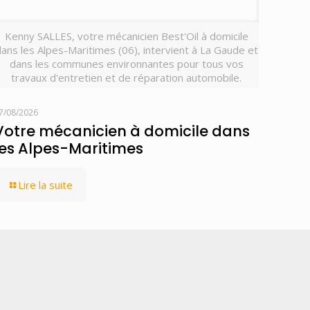
Kenny SALLES, votre mécanicien Best'Oil à domicile
ans les Alpes-Maritimes (06), intervient à La Gaude et
dans les communes environnantes pour tous vos
travaux d'entretien et de réparation automobile.
7/08/2026
Votre mécanicien à domicile dans
les Alpes-Maritimes
Lire la suite