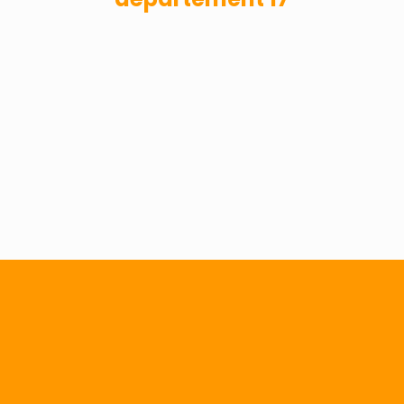
A DOMICILE
Pourquoi Best’Oil ?