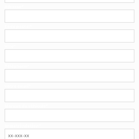
Adresse*
Code postal*
Ville*
Téléphone*
Votre email*
Marque du véhicule*
Immatriculation*