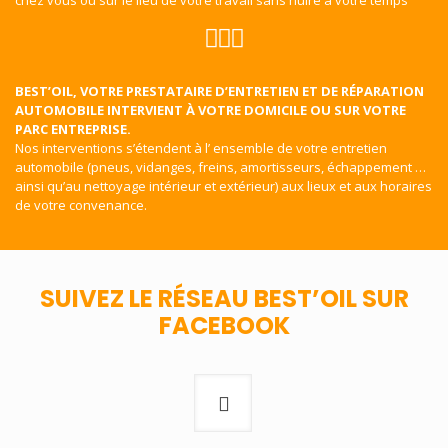
chez vous ou sur le lieu de votre travail sans nuire à votre temps
BEST’OIL, VOTRE PRESTATAIRE D’ENTRETIEN ET DE RÉPARATION
AUTOMOBILE INTERVIENT À VOTRE DOMICILE OU SUR VOTRE
PARC ENTREPRISE.
Nos interventions s’étendent à l’ ensemble de votre entretien
automobile (pneus, vidanges, freins, amortisseurs, échappement …
ainsi qu’au nettoyage intérieur et extérieur) aux lieux et aux horaires
de votre convenance.
SUIVEZ LE RÉSEAU BEST’OIL SUR
FACEBOOK