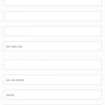
Votre email*
Marque du véhicule*
Immatriculation*
Nature de la prestation*
Date souhaitée du rendez-vous
Heure
Votre message