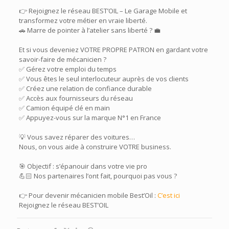
👉 Rejoignez le réseau BEST’OIL – Le Garage Mobile et
transformez votre métier en vraie liberté.
🚗 Marre de pointer à l’atelier sans liberté ? 💼
Et si vous deveniez VOTRE PROPRE PATRON en gardant votre
savoir-faire de mécanicien ?
✅ Gérez votre emploi du temps
✅ Vous êtes le seul interlocuteur auprès de vos clients
✅ Créez une relation de confiance durable
✅ Accès aux fournisseurs du réseau
✅ Camion équipé clé en main
✅ Appuyez-vous sur la marque N°1 en France
💡 Vous savez réparer des voitures…
Nous, on vous aide à construire VOTRE business.
🎯 Objectif : s’épanouir dans votre vie pro
💪🏻 Nos partenaires l’ont fait, pourquoi pas vous ?
👉 Pour devenir mécanicien mobile Best’Oil :
C’est ici
Rejoignez le réseau BEST’OIL