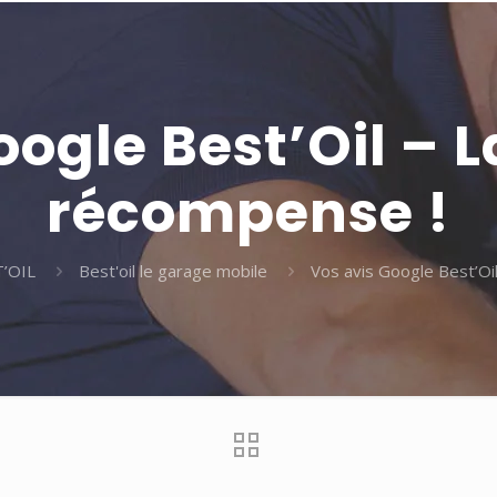
oogle Best’Oil – L
récompense !
’OIL
Best'oil le garage mobile
Vos avis Google Best’Oi