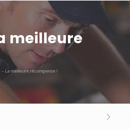
a meilleure
l – La meilleure récompense !