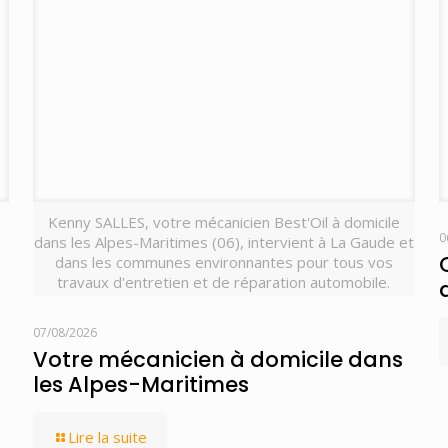
Kenny SALLES, votre mécanicien Best'Oil à domicile
0
dans les Alpes-Maritimes (06), intervient à La Gaude et
dans les communes environnantes pour tous vos
travaux d'entretien et de réparation automobile.
07/08/2026
Votre mécanicien à domicile dans
les Alpes-Maritimes
Lire la suite